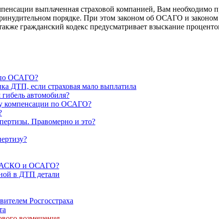
омпенсации выплаченная страховой компанией, Вам необходимо 
 принудительном порядке. При этом законом об ОСАГО и законо
 также гражданский кодекс предусматривает взыскание процент
 по ОСАГО?
ика ДТП, если страховая мало выплатила
я гибель автомобиля?
ату компенсации по ОСАГО?
?
спертизы. Правомерно и это?
пертизу?
о КАСКО и ОСАГО?
ной в ДТП детали
вителем Росгосстраха
та
хового возмещения