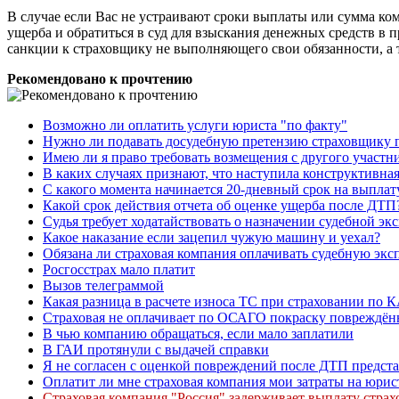
В случае если Вас не устраивают сроки выплаты или сумма к
ущерба и обратиться в суд для взыскания денежных средств в
санкции к страховщику не выполняющего свои обязанности, а
Рекомендовано к прочтению
Возможно ли оплатить услуги юриста "по факту"
Нужно ли подавать досудебную претензию страховщику
Имею ли я право требовать возмещения с другого участн
В каких случаях признают, что наступила конструктивна
С какого момента начинается 20-дневный срок на выпл
Какой срок действия отчета об оценке ущерба после ДТП
Судья требует ходатайствовать о назначении судебной эк
Какое наказание если зацепил чужую машину и уехал?
Обязана ли страховая компания оплачивать судебную экс
Росгосстрах мало платит
Вызов телеграммой
Какая разница в расчете износа ТС при страховании п
Страховая не оплачивает по ОСАГО покраску повреждён
В чью компанию обращаться, если мало заплатили
В ГАИ протянули с выдачей справки
Я не согласен с оценкой повреждений после ДТП предста
Оплатит ли мне страховая компания мои затраты на юрис
Страховая компания "Россия" задерживает выплату стра