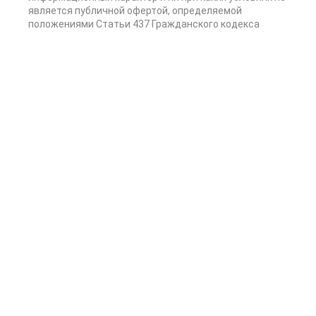
является публичной офертой, определяемой
положениями Статьи 437 Гражданского кодекса
Российской Федерации.
Копирование и размещение материалов допускается
только с согласия компании.
г. Москва, ул. Вешняковская, д.14, кор.2, офис 5
+7 (495) 255-08-90
Продвижение сайта -
kornyak.ru
, частный интернет
маркетолог в Москве
InConsalt на Rusprofile