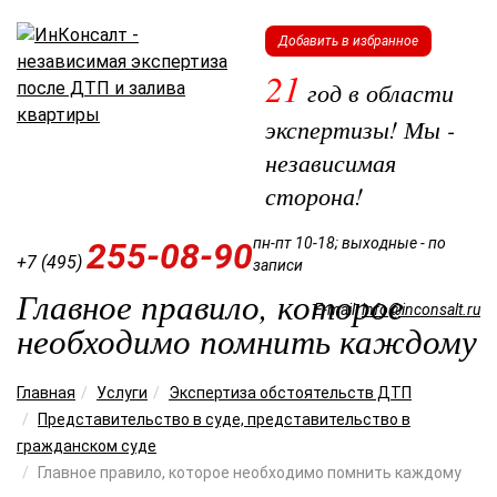
Добавить в избранное
21
год в области
экспертизы! Мы -
независимая
сторона!
пн-пт 10-18; выходные - по
255-08-90
+7 (495)
записи
Главное правило, которое
E-mail:
info@inconsalt.ru
необходимо помнить каждому
Мен
Главная
Услуги
Экспертиза обстоятельств ДТП
Представительство в суде, представительство в
гражданском суде
Главное правило, которое необходимо помнить каждому