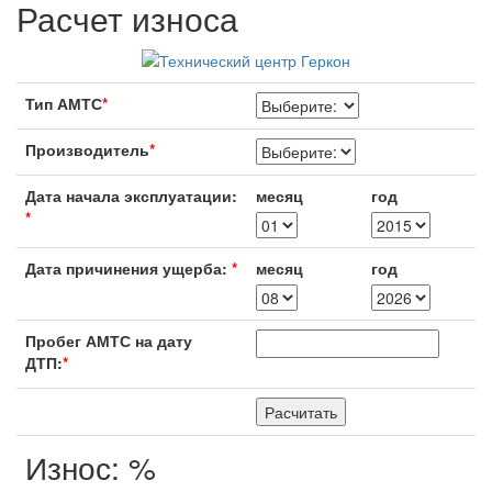
Расчет износа
Тип АМТС
*
Производитель
*
Дата начала эксплуатации:
месяц
год
*
Дата причинения ущерба:
*
месяц
год
Пробег АМТС на дату
ДТП:
*
Износ:
%