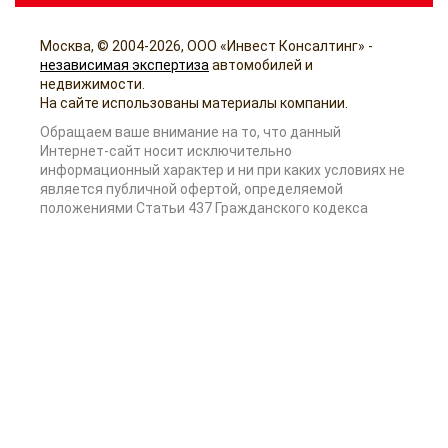
Москва, © 2004-2026, ООО «Инвест Консалтинг» -
независимая экспертиза
автомобилей и
недвижимости.
На сайте использованы материалы компании.
Обращаем ваше внимание на то, что данный
Интернет-сайт носит исключительно
информационный характер и ни при каких условиях не
является публичной офертой, определяемой
положениями Статьи 437 Гражданского кодекса
Российской Федерации.
Копирование и размещение материалов допускается
только с согласия компании.
г. Москва, ул. Вешняковская, д.14, кор.2, офис 5
+7 (495) 255-08-90
Продвижение сайта -
kornyak.ru
, частный интернет
маркетолог в Москве
InConsalt на Rusprofile