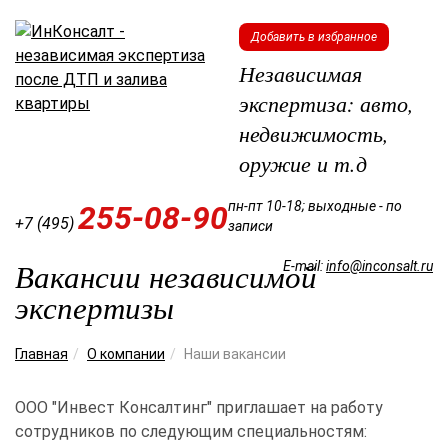
Добавить в избранное
Независимая
экспертиза: авто,
недвижимость,
оружие и т.д
пн-пт 10-18; выходные - по
255-08-90
+7 (495)
записи
Вакансии независимой
E-mail:
info@inconsalt.ru
экспертизы
Мен
Главная
О компании
Наши вакансии
ООО "Инвест Консалтинг" приглашает на работу
сотрудников по следующим специальностям: