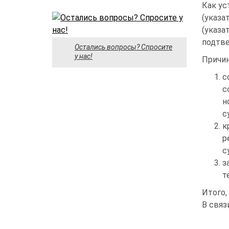
Как ус
(указа
(указа
подтве
Остались вопросы? Спросите
у нас!
Причин
с
с
н
с
к
р
с
з
т
Итого,
В связ