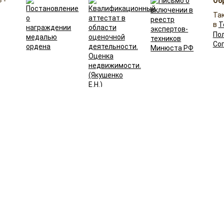
 -
Об
Та
в
T
По
Со
Лицензии и сертификаты
Карта сайта
рнет