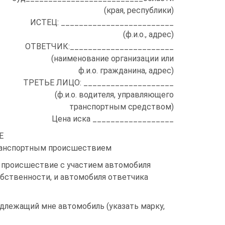
(края, республики)
ИСТЕЦ: _________________________
(ф.и.о., адрес)
ОТВЕТЧИК:_______________________
(наименование организации или
ф.и.о. гражданина, адрес)
ТРЕТЬЕ ЛИЦО: ____________________
(ф.и.о. водителя, управляющего
транспортным средством)
Цена иска __________________
Е
ранспортным происшествием
 происшествие с участием автомобиля
обственности, и автомобиля ответчика
длежащий мне автомобиль (указать марку,