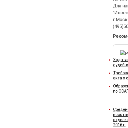
Для на
"Инвес
г.Москв
(495)5
Реком
Ходата
судебн
Требов
акта о 
Образе
по ОСА
Средни
восста
отделке
2016 г.