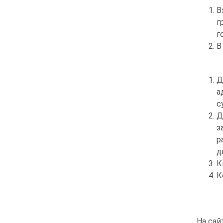
В
г
г
В
Д
а
с
Д
з
р
д
К
К
На сай