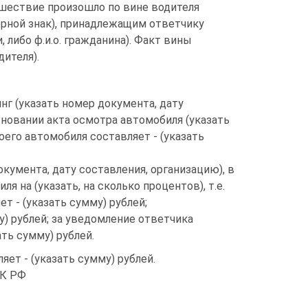
шествие произошло по вине водителя
мерной знак), принадлежащим ответчику
 либо ф.и.о. гражданина). Факт вины
ителя).
г (указать номер документа, дату
сновании акта осмотра автомобиля (указать
его автомобиля составляет - (указать
кумента, дату составления, организацию), в
 на (указать, на сколько процентов), т.е.
 - (указать сумму) рублей;
у) рублей; за уведомление ответчика
ть сумму) рублей.
ет - (указать сумму) рублей.
ГК РФ