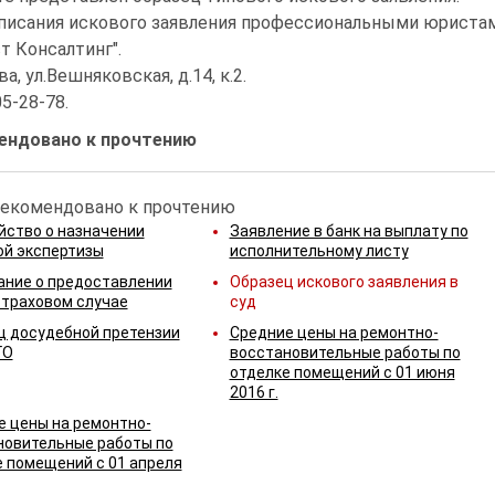
писания искового заявления профессиональными юриста
т Консалтинг".
а, ул.Вешняковская, д.14, к.2.
05-28-78.
ендовано к прочтению
йство о назначении
Заявление в банк на выплату по
ой экспертизы
исполнительному листу
ание о предоставлении
Образец искового заявления в
страховом случае
суд
ц досудебной претензии
Средние цены на ремонтно-
ГО
восстановительные работы по
отделке помещений с 01 июня
2016 г.
е цены на ремонтно-
новительные работы по
 помещений с 01 апреля