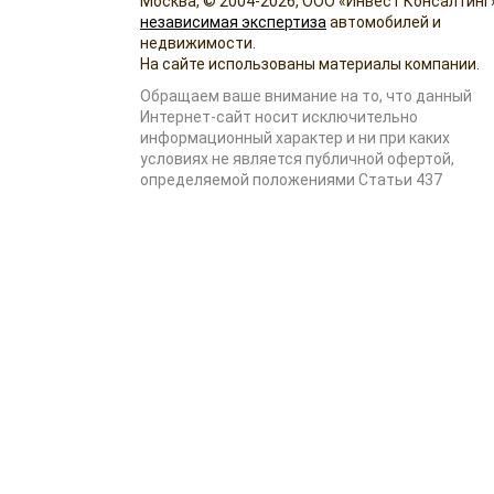
Москва, © 2004-2026, ООО «Инвест Консалтинг»
независимая экспертиза
автомобилей и
недвижимости.
На сайте использованы материалы компании.
Обращаем ваше внимание на то, что данный
Интернет-сайт носит исключительно
информационный характер и ни при каких
условиях не является публичной офертой,
определяемой положениями Статьи 437
Гражданского кодекса Российской Федерации.
Копирование и размещение материалов
допускается только с согласия компании.
г. Москва, ул. Вешняковская, д.14, кор.2, офис 5
+7 (495) 255-08-90
Продвижение сайта -
kornyak.ru
, частный инте
маркетолог в Москве
InConsalt на Rusprofile