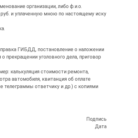
енование организации, либо ф.и.о.
руб. и уплаченную мною по настоящему иску
а.
правка ГИБДД, постановление о наложении
 о прекращении уголовного дела, приговор
ер: калькуляция стоимости ремонта,
отра автомобиля, квитанция об оплате
е телеграммы ответчику и др.) с копиями
Подпись
Дата