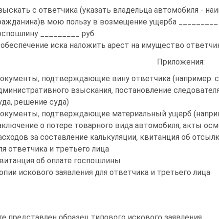
зыскать с ответчика (указать владельца автомобиля - наим
ражданина)в мою пользу в возмещение ущерба _________ 
оспошлину _________ руб.
 обеспечение иска наложить арест на имущество ответчик
Приложения:
окументы, подтверждающие вину ответчика (например: с
дминистративного взыскания, постановление следователя
уда, решение суда)
окументы, подтверждающие материальный ущерб (наприм
аключение о потере товарного вида автомобиля, акты осм
асходов за составление калькуляции, квитанция об отсылк
ля ответчика и третьего лица
витанция об оплате госпошлины
опии искового заявления для ответчика и третьего лица
те представлен образец типового искового заявления.