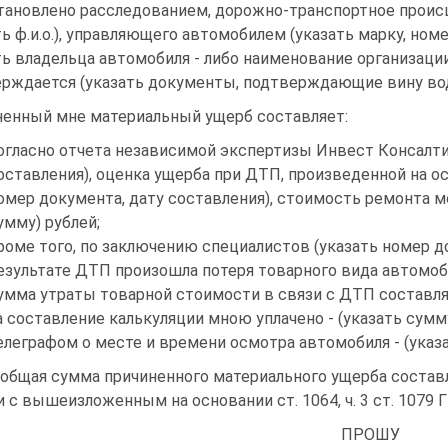
тановлено расследованием, дорожно-транспортное проис
ть ф.и.о.), управляющего автомобилем (указать марку, но
ть владельца автомобиля - либо наименование организации,
рждается (указать документы, подтверждающие вину вод
енный мне материальный ущерб составляет:
огласно отчета независимой экспертизы Инвест Консалтин
оставления), оценка ущерба при ДТП, произведенной на о
омер документа, дату составления), стоимость ремонта мо
умму) рублей;
роме того, по заключению специалистов (указать номер до
езультате ДТП произошла потеря товарного вида автомобиля
умма утраты товарной стоимости в связи с ДТП составляет
а составление калькуляции мною уплачено - (указать сумм
елеграфом о месте и времени осмотра автомобиля - (указа
 общая сумма причиненного материального ущерба составля
и с вышеизложенным на основании ст. 1064, ч. 3 ст. 1079 
ПРОШУ