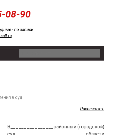
5-08-90
одные - по записи
salt.ru
Поиск
по
сайту
ления в суд
Распечатать
В________________районный (городской)
суд__________________________области