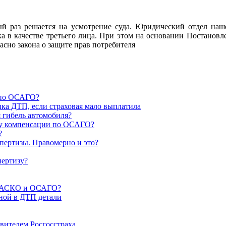
 раз решается на усмотрение суда. Юридический отдел наше
а в качестве третьего лица. При этом на основании Постанов
ласно закона о защите прав потребителя
 по ОСАГО?
ика ДТП, если страховая мало выплатила
я гибель автомобиля?
ату компенсации по ОСАГО?
?
спертизы. Правомерно и это?
пертизу?
о КАСКО и ОСАГО?
ной в ДТП детали
вителем Росгосстраха