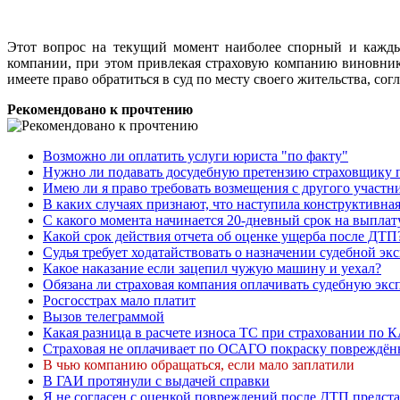
Этот вопрос на текущий момент наиболее спорный и каждый
компании, при этом привлекая страховую компанию виновник
имеете право обратиться в суд по месту своего жительства, сог
Рекомендовано к прочтению
Возможно ли оплатить услуги юриста "по факту"
Нужно ли подавать досудебную претензию страховщику
Имею ли я право требовать возмещения с другого участн
В каких случаях признают, что наступила конструктивна
С какого момента начинается 20-дневный срок на выпл
Какой срок действия отчета об оценке ущерба после ДТП
Судья требует ходатайствовать о назначении судебной эк
Какое наказание если зацепил чужую машину и уехал?
Обязана ли страховая компания оплачивать судебную экс
Росгосстрах мало платит
Вызов телеграммой
Какая разница в расчете износа ТС при страховании п
Страховая не оплачивает по ОСАГО покраску повреждён
В чью компанию обращаться, если мало заплатили
В ГАИ протянули с выдачей справки
Я не согласен с оценкой повреждений после ДТП предста