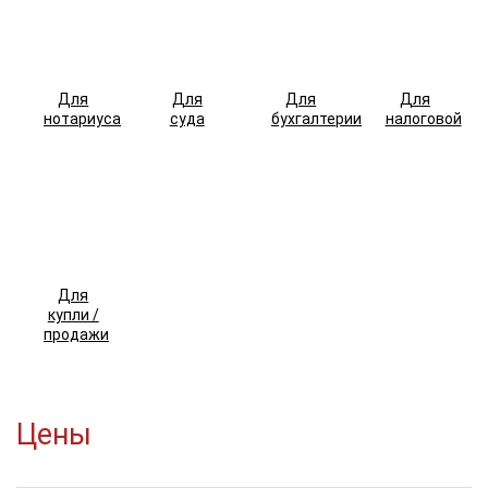
Для
Для
Для
Для
нотариуса
суда
бухгалтерии
налоговой
Для
купли /
продажи
Цены