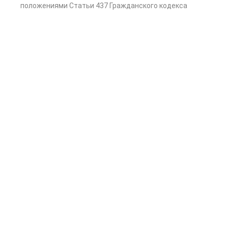
положениями Статьи 437 Гражданского кодекса
Российской Федерации.
Копирование и размещение материалов допускается
только с согласия компании.
г. Москва, ул. Вешняковская, д.14, кор.2, офис 5
+7 (495) 255-08-90
Продвижение сайта -
kornyak.ru
, частный интернет
маркетолог в Москве
InConsalt на Rusprofile
Лицензии и сертификаты