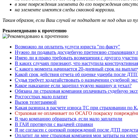
в зоне повреждения элемента до его повреждения отсу
на элементе имеются следы сквозной коррозии.
Таким образом, если Ваш случай не подпадает не под один из п
Рекомендовано к прочтению
Возможно ли оплатить услуги юриста "по факту"
Нужно ли подавать досудебную претензию страховщику
Имею ли я право требовать возмещения с другого участн
В каких случаях признают, что наступила конструктивна
С какого момента начинается 20-дневный срок на выпл
Какой срок действия отчета об оценке ущерба после ДТП
Судья требует ходатайствовать о назначении судебной эк
Какое наказание если зацепил чужую машину и уехал?
Обязана ли страховая компания оплачивать судебную экс
Росгосстрах мало платит
Вызов телеграммой
Какая разница в расчете износа ТС при страховании п
Страховая не оплачивает по ОСАГО покраску повреждён
В чью компанию обращаться, если мало заплатили
В ГАИ протянули с выдачей справки
Я не согласен с оценкой повреждений после ДТП предста
Оплатит ли мне страховая компания мои затраты на юрис