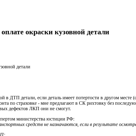
 оплате окраски кузовной детали
узовной детали
в ДТП детали, если деталь имеет потертости в другом месте (с
онта по страховке - мне предлагают в СК рихтовку без последую
овых дефектов ЛКП они не смогут.
кспертом министерства юстиции РФ:
ранспортных средств не назначаются, если в результате осмо
КП;