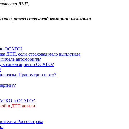
тствовало ЛКП;
унктов,
отказ страховой компании незаконен
.
 по ОСАГО?
ика ДТП, если страховая мало выплатила
я гибель автомобиля?
ату компенсации по ОСАГО?
?
спертизы. Правомерно и это?
пертизу?
о КАСКО и ОСАГО?
ной в ДТП детали
вителем Росгосстраха
та