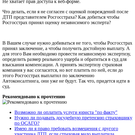
Не хватает прав доступа к веб-форме.
Что делать, если я не согласен с оценкой повреждений после
ДТП представителем Росгосстраха? Как добиться чтобы
Росгосстрах принял оценку независимого эксперта?
В Вашем случае нужно добиваться не того, чтобы Росгосстрах
принял заключение, а чтобы получить достойную выплату. А
для этого Вам необходимо провести независимую экспертизу,
определить размер реального ущерба и обратиться в суд для
взыскания компенсации. А принять экспертизу страховая
компания у вас согласится, но вот платить по ней, если до
этого Росгосстрах выплатил по заключению
Автоконсалтинга, они уже не будут. Так что, придется идти в
суд.
Рекомендовано к прочтению
Возможно ли оплатить услуги юриста "по факту"
Нужно ли подавать досудебную претензию страховщику
по ОСАГО?
Имею ли я право требовать возмещения с другого
участника ДТП, если страховая мало выплатила