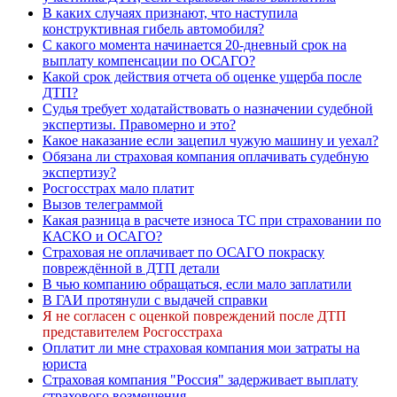
В каких случаях признают, что наступила
конструктивная гибель автомобиля?
С какого момента начинается 20-дневный срок на
выплату компенсации по ОСАГО?
Какой срок действия отчета об оценке ущерба после
ДТП?
Судья требует ходатайствовать о назначении судебной
экспертизы. Правомерно и это?
Какое наказание если зацепил чужую машину и уехал?
Обязана ли страховая компания оплачивать судебную
экспертизу?
Росгосстрах мало платит
Вызов телеграммой
Какая разница в расчете износа ТС при страховании по
КАСКО и ОСАГО?
Страховая не оплачивает по ОСАГО покраску
повреждённой в ДТП детали
В чью компанию обращаться, если мало заплатили
В ГАИ протянули с выдачей справки
Я не согласен с оценкой повреждений после ДТП
представителем Росгосстраха
Оплатит ли мне страховая компания мои затраты на
юриста
Страховая компания "Россия" задерживает выплату
страхового возмещения