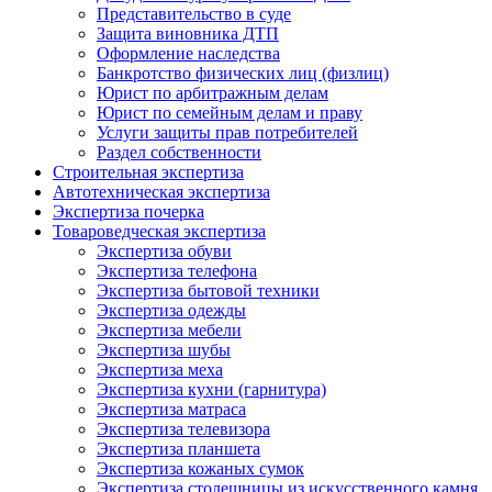
Представительство в суде
Защита виновника ДТП
Оформление наследства
Банкротство физических лиц (физлиц)
Юрист по арбитражным делам
Юрист по семейным делам и праву
Услуги защиты прав потребителей
Раздел собственности
Строительная экспертиза
Автотехническая экспертиза
Экспертиза почерка
Товароведческая экспертиза
Экспертиза обуви
Экспертиза телефона
Экспертиза бытовой техники
Экспертиза одежды
Экспертиза мебели
Экспертиза шубы
Экспертиза меха
Экспертиза кухни (гарнитура)
Экспертиза матраса
Экспертиза телевизора
Экспертиза планшета
Экспертиза кожаных сумок
Экспертиза столешницы из искусственного камня