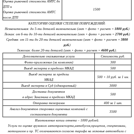
Оценка рыночной стоимости АМТС до
ДТП и
1500
Оценка рыночной стоимости АМТС
после ДТП
КАТЕГОРИИ ОЦЕНКИ СТЕПЕНИ ПОВРЕЖДЕНИЙ:
Незначительная
: до 5-ти деталей включительно (акт + фото + расчет =
1800 руб.
)
Легкая
: от 6-ти до 10-ти деталей включительно (акт + фото + расчет =
2700 руб.
)
Средняя
: от 11-ти до 20-ти деталей включительно (акт + фото + расчет =
3800
руб.
)
Тяжелая
: более 20-ти деталей (акт + фото + расчет =
4600 руб.
).
Дополнительно оказываемые услуги
Стоимость руб.
Фото-приложение (за комплект)
300
Выезд эксперта в пределах МКАД
500
Выезд эксперта за пределы
500 + 10 руб. за 1 км.
МКАД
Выезд эксперта в Суд (однократный)
3000
Доставка документов
500
в адрес Заказчика в пределах МКАД
Отправка телеграмм
400 за 1 шт.
Анализ документов сторонних оценочных компаний с
3500
составлением документа
Изготовление копии отчета – 1000 рублей.
Услуги по оценке грузового
автотранспорта
,а
втобусов,прицепов
, спецтехники,
мотоциклов и пр. ТС оплачиваются
согласно тарифа
на легковые автомобили с