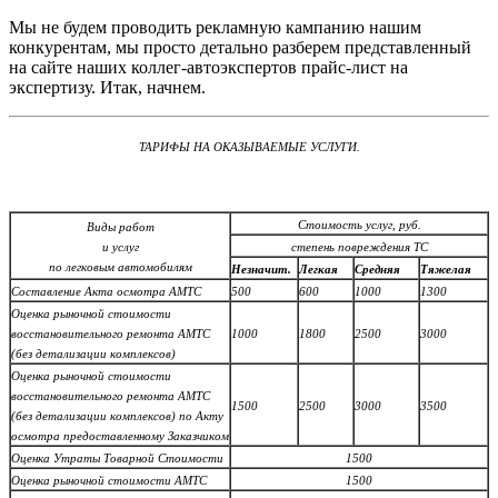
Мы не будем проводить рекламную кампанию нашим
конкурентам, мы просто детально разберем представленный
на сайте наших коллег-автоэкспертов прайс-лист на
экспертизу. Итак, начнем.
ТАРИФЫ НА ОКАЗЫВАЕМЫЕ УСЛУГИ.
Стоимость услуг, руб.
Виды работ
и услуг
степень повреждения ТС
по легковым автомобилям
Незначит
.
Легкая
Средняя
Тяжелая
Составление Акта осмотра АМТС
500
600
1000
1300
Оценка рыночной стоимости
восстановительного ремонта АМТС
1000
1800
2500
3000
(без детализации комплексов)
Оценка рыночной стоимости
восстановительного ремонта АМТС
1500
2500
3000
3500
(без детализации комплексов) по Акту
осмотра предоставленному Заказчиком
Оценка Утраты Товарной Стоимости
1500
Оценка рыночной стоимости АМТС
1500