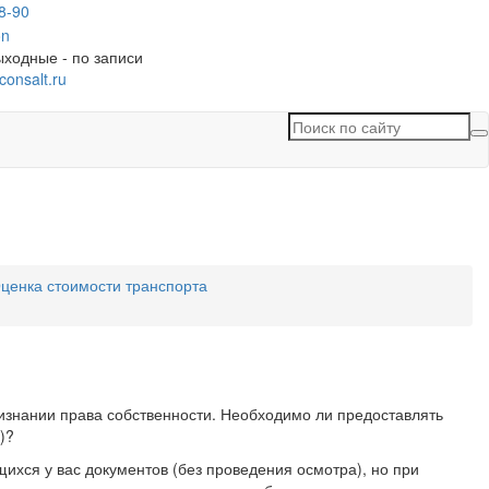
8-90
ыходные - по записи
consalt.ru
П
п
с
ценка стоимости транспорта
изнании права собственности. Необходимо ли предоставлять
)?
хся у вас документов (без проведения осмотра), но при