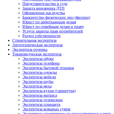
Представительство в суде
Защита виновника ДТП
Оформление наследства
Банкротство физических лиц (физлиц)
Юрист по арбитражным делам
Юрист по семейным делам и праву
Услуги защиты прав потребителей
Раздел собственности
Строительная экспертиза
Автотехническая экспертиза
Экспертиза почерка
Товароведческая экспертиза
Экспертиза обуви
Экспертиза телефона
Экспертиза бытовой техники
Экспертиза одежды
Экспертиза мебели
Экспертиза шубы
Экспертиза меха
Экспертиза кухни (гарнитура)
Экспертиза матраса
Экспертиза телевизора
Экспертиза планшета
Экспертиза кожаных сумок
Экспертиза столешницы из искусственного камня