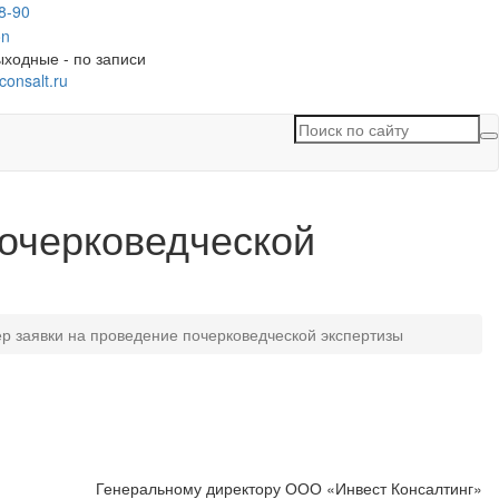
8-90
ыходные - по записи
consalt.ru
П
п
с
почерковедческой
р заявки на проведение почерковедческой экспертизы
Генеральному директору ООО «Инвест Консалтинг»