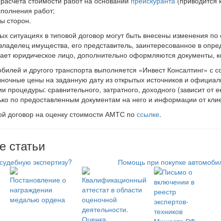
 расчета стоимости работ на основании
прейскуранта
(приводится к
ыполнения работ;
ы сторон.
ых ситуациях в типовой договор могут быть внесены изменения по
владелец имущества, его представитель, заинтересованное в опре
вает юридическое лицо, дополнительно оформляются документы, ко
билей и другого транспорта выполняется «Инвест Консалтинг» с 
ночные цены на заданную дату из открытых источников и официал
и процедуры: сравнительного, затратного, доходного (зависит от е
ько по предоставленным документам на него и информации от клие
ой договор на оценку стоимости АМТС по
ссылке
.
е статьи
 судебную экспертизу?
Помощь при покупке автомоби