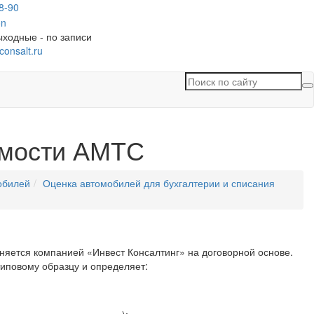
8-90
ыходные - по записи
consalt.ru
П
п
с
имости АМТС
обилей
Оценка автомобилей для бухгалтерии и списания
няется компанией «Инвест Консалтинг» на договорной основе.
типовому образцу и определяет: