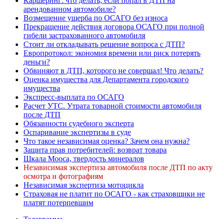
Каршеринг: что делать, если попал в ДТП на
арендованном автомобиле?
Возмещение ущерба по ОСАГО без износа
Прекращение действия договора ОСАГО при полной
гибели застрахованного автомобиля
Стоит ли откладывать решение вопроса с ДТП?
Европротокол: экономия времени или риск потерять
деньги?
Обвиняют в ДТП, которого не совершал! Что делать?
Оценка имущества для Департамента городского
имущества
Экспресс-выплата по ОСАГО
Расчет УТС. Утрата товарной стоимости автомобиля
после ДТП
Обязанности судебного эксперта
Оспаривание экспертизы в суде
Что такое независимая оценка? Зачем она нужна?
Защита прав потребителей: возврат товара
Шкала Мооса, твердость минералов
Независимая экспертиза автомобиля после ДТП по акту
осмотра и фотографиям
Независимая экспертиза мотоцикла
Страховая не платит по ОСАГО - как страховщики не
платят потерпевшим