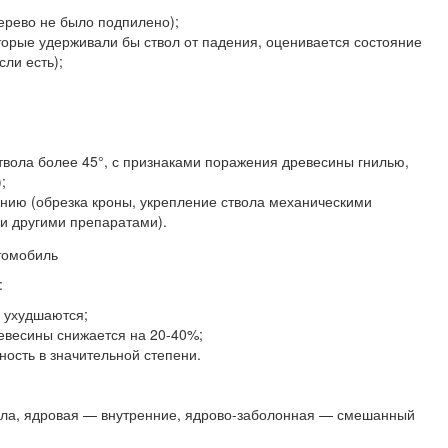
дерево не было подпилено);
торые удерживали бы ствол от падения, оценивается состояние
ли есть);
твола более 45°, с признаками поражения древесины гнилью,
;
нию (обрезка кроны, укрепление ствола механическими
и другими препаратами).
:
е ухудшаются;
евесины снижается на 20-40%;
ность в значительной степени.
ола, ядровая — внутренние, ядрово-заболонная — смешанный