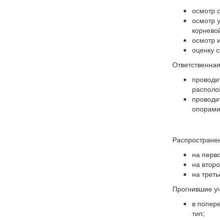
осмотр с
осмотр 
корневой
осмотр 
оценку 
Ответственная
проводи
располо
проводи
опорами
Распространен
на перв
на втор
на треть
Прогнившие уч
в попер
тип;