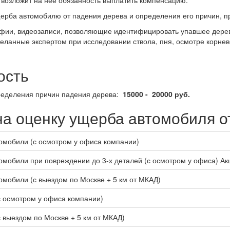
 возложит на нее обязанность выплатить компенсацию.
ерба автомобилю от падения дерева и определения его причин, пр
фии, видеозаписи, позволяющие идентифицировать упавшее дерев
деланные экспертом при исследовании ствола, пня, осмотре корнев
ость
еделения причин падения дерева:
15000 - 20000 руб.
а оценку ущерба автомобиля о
омобили (с осмотром у офиса компании)
омобили при повреждении до 3-х деталей
(с осмотром у офиса) Ак
омобили (с выездом по Москве + 5 км от МКАД)
с осмотром у офиса компании)
 выездом по Москве + 5 км от МКАД)