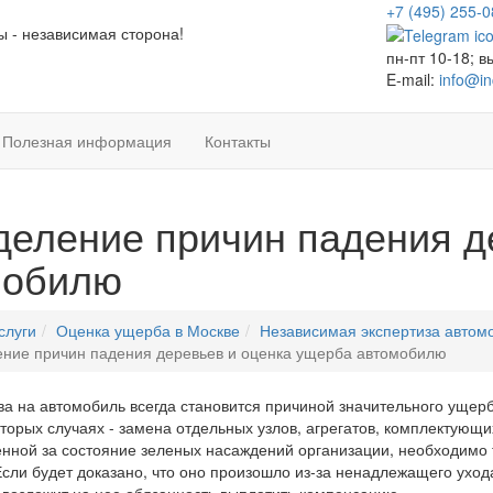
+7 (495)
255-0
ы - независимая сторона!
пн-пт 10-18; в
E-mail:
info@in
Полезная информация
Контакты
еление причин падения д
мобилю
слуги
Оценка ущерба в Москве
Независимая экспертиза автом
ние причин падения деревьев и оценка ущерба автомобилю
а на автомобиль всегда становится причиной значительного ущерб
оторых случаях - замена отдельных узлов, агрегатов, комплектующих
енной за состояние зеленых насаждений организации, необходимо
Если будет доказано, что оно произошло из-за ненадлежащего уход