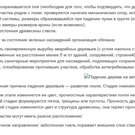
охранившегося пня (необходим для того, чтобы подтвердить, что 
участка рядом с пнем: проверяется наличие механических опор, ко
 системы, размеры образовавшейся при падении лунки в грунте (ес
и замеры размеров кроны (если возможно);
состояния древесины ствола.
 за состояние зеленых насаждений организация обязана:
ть своевременную вырубку аварийных деревьев (с углом наклона с
женные на расстоянии менее 5 м от зданий, сооружений, строений)
ть санитарные мероприятия для насаждений, подлежащих сохране
, пломбирование прогнивших участков, обработка антигрибковыми 
ная причина падения деревьев — развитие гнили. Стадии гниения
ом этапе изменяется ее цвет, прочностные характеристики почти н
ой стадии формируются пятна, трещины или пустоты. Прочность др
ей стадии изменяется цвет и структура древесины, она теряет проч
астки могут иметь разное расположение:
ечном направлении: заболонная гниль поражает внешние слои ств