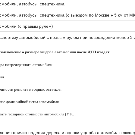
омобили, автобусы, спецтехника
омобили, автобусы, спецтехника (с выездом по Москве + 5 км от М
омобили (с правым рулем)
спертизу автомобилей с правым рулем при повреждении менее 3-
 заключение о размере ущерба автомобиля после ДТП входят:
ра поврежденного автомобиля.
ии.
оимости ремонта и
годных остатков.
ние доаварийной цены автомобиля.
раты товарной стоимости автомобиля (УТС).
ления причин падения дерева и оценки ущерба автомобилю экспе