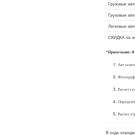
Грузовые авт
Грузовые авт
Легковые авт
СКИДКА на эк
*
Примечание. В
Акт осмот
Фотограф
Расчет ст
Определе
Расчет ут
В ходе опреде