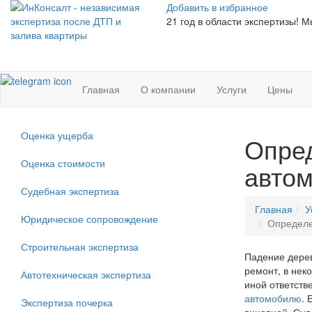
Добавить в избранное
21
год в области экспертизы! М
Главная
О компании
Услуги
Цены
Оценка ущерба
Опред
Оценка стоимости
авто
Судебная экспертиза
Главная
У
Юридическое сопровождение
Определе
Строительная экспертиза
Падение дерев
ремонт, в нек
Автотехническая экспертиза
иной ответств
автомобилю
. 
Экспертиза почерка