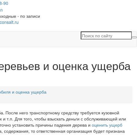
8-90
ыходные - по записи
consalt.ru
П
п
с
еревьев и оценка ущерба
обиля и оценка ущерба
а. После него транспортному средству требуется кузовной
 и т.п. Для того, чтобы взыскать деньги с обслуживающей или
 точно установить причины падения дерева и
оценить ущерб
а, содержания, то ответственная организация будет признана