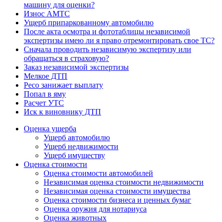
машину для оценки?
Износ АМТС
Ущерб припаркованному автомобилю
После акта осмотра и фототаблицы независимой
экспертизы имею ли я право отремонтировать свое ТС?
Сначала проводить независимую экспертизу или
обращаться в страховую?
Заказ независимой экспертизы
Мелкое ДТП
Ресо занижает выплату
Попал в яму
Расчет УТС
Иск к виновнику ДТП
Оценка ущерба
Ущерб автомобилю
Ущерб недвижимости
Ущерб имуществу
Оценка стоимости
Оценка стоимости автомобилей
Независимая оценка стоимости недвижимости
Независимая оценка стоимости имущества
Оценка стоимости бизнеса и ценных бумаг
Оценка оружия для нотариуса
Оценка животных