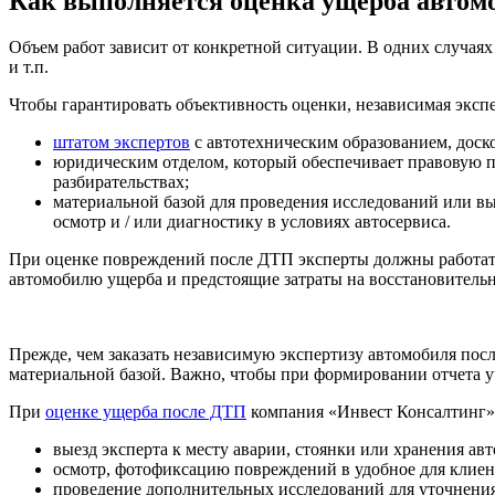
Как выполняется оценка ущерба автом
Объем работ зависит от конкретной ситуации. В одних случаях
и т.п.
Чтобы гарантировать объективность оценки, независимая экспе
штатом экспертов
с автотехническим образованием, доск
юридическим отделом, который обеспечивает правовую п
разбирательствах;
материальной базой для проведения исследований или в
осмотр и / или диагностику в условиях автосервиса.
При оценке повреждений после ДТП эксперты должны работать
автомобилю ущерба и предстоящие затраты на восстановитель
Прежде, чем заказать независимую экспертизу автомобиля пос
материальной базой. Важно, чтобы при формировании отчета у
При
оценке ущерба после ДТП
компания «Инвест Консалтинг»
выезд эксперта к месту аварии, стоянки или хранения авт
осмотр, фотофиксацию повреждений в удобное для клиен
проведение дополнительных исследований для уточнения