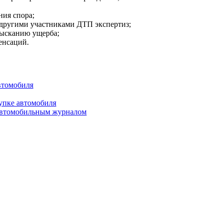
ния спора;
другими участниками ДТП экспертиз;
зысканию ущерба;
енсаций.
втомобиля
упке автомобиля
 автомобильным журналом