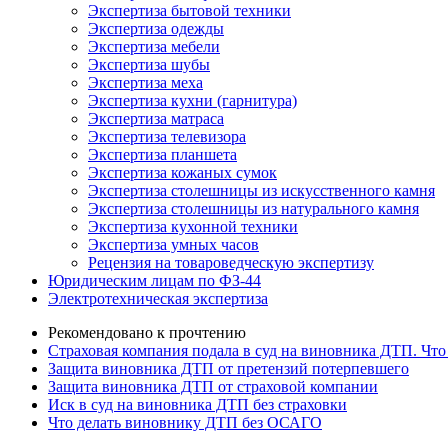
Экспертиза бытовой техники
Экспертиза одежды
Экспертиза мебели
Экспертиза шубы
Экспертиза меха
Экспертиза кухни (гарнитура)
Экспертиза матраса
Экспертиза телевизора
Экспертиза планшета
Экспертиза кожаных сумок
Экспертиза столешницы из искусственного камня
Экспертиза столешницы из натурального камня
Экспертиза кухонной техники
Экспертиза умных часов
Рецензия на товароведческую экспертизу
Юридическим лицам по ФЗ-44
Электротехническая экспертиза
Рекомендовано к прочтению
Страховая компания подала в суд на виновника ДТП. Что
Защита виновника ДТП от претензий потерпевшего
Защита виновника ДТП от страховой компании
Иск в суд на виновника ДТП без страховки
Что делать виновнику ДТП без ОСАГО