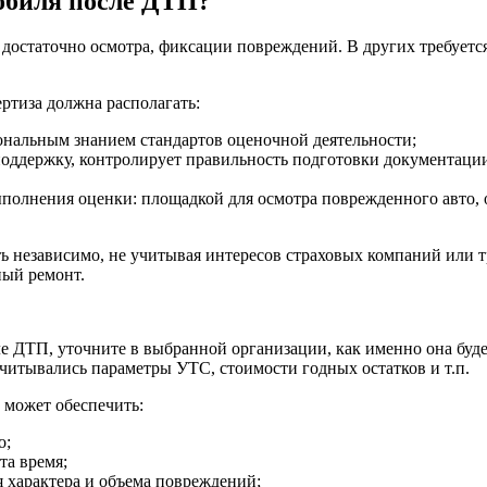
обиля после ДТП?
 достаточно осмотра, фиксации повреждений. В других требуетс
ртиза должна располагать:
ональным знанием стандартов оценочной деятельности;
оддержку, контролирует правильность подготовки документации
ыполнения оценки: площадкой для осмотра поврежденного авто,
 независимо, не учитывая интересов страховых компаний или т
ный ремонт.
ле ДТП, уточните в выбранной организации, как именно она буд
читывались параметры УТС, стоимости годных остатков и т.п.
 может обеспечить:
о;
та время;
 характера и объема повреждений;