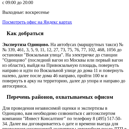
с 09:00 до 20:00
Выходные: воскресенье
Посмотреть офис на Яндекс картах
Как добраться
Экспертиза Одинцово.
На автобусах (маршрутных такси) №
№ 339, 461, 3, 5, 9, 11, 12, 27, 73, 75, 76, 77, 102, 468, 1056 до
остановки "Вокзальная улица". На электричке до станции
"Одинцово" (последний вагон из Москвы или первый вагон
из области), выйдя на Привокзальную площадь, повернуть
направо и идти по Вокзальной улице до дома 11 и повернуть
налево, далее после дома 46 направо, пройти 100 м и
повернуть в арку на территорию, далее до упора и направо до
автосервиса.
Перечень районов, охватываемых офисом
Для проведения независимой оценки и экспертизы в
Одинцово, вам необходимо созвониться с автоэкспертом
компании "Инвест Консалтинг" по телефону 8 (495) 517-50-
34. Далее вы договариваетесь о дате и времени выезда для
проведения независимой экспертизы автомобиля после ДТП в